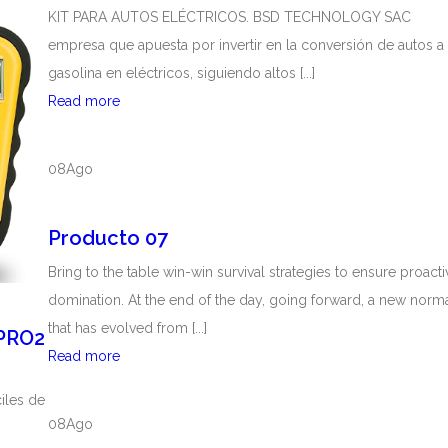
KIT PARA AUTOS ELÉCTRICOS. BSD TECHNOLOGY SAC
empresa que apuesta por invertir en la conversión de autos a
gasolina en eléctricos, siguiendo altos [...]
Read more
C
O
N
08
Ago
V
E
Producto 07
R
S
Bring to the table win-win survival strategies to ensure proacti
I
domination. At the end of the day, going forward, a new norm
Ó
that has evolved from [...]
PRO2
N
Read more
P
A
r
ciles de
U
o
08
Ago
T
d