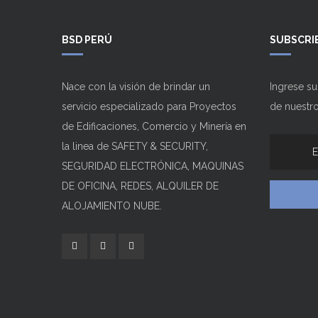
1
2
BSD PERÚ
SUBSCRI
Nace con la visión de brindar un
Ingrese s
servicio especializado para Proyectos
de nuestro
de Edificaciones, Comercio y Minería en
la linea de SAFETY & SECURITY,
SEGURIDAD ELECTRÓNICA, MAQUINAS
DE OFICINA, REDES, ALQUILER DE
ALOJAMIENTO NUBE.