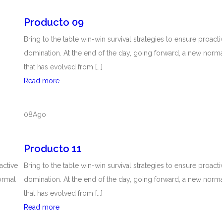
O
u
Producto 09
S
c
E
t
Bring to the table win-win survival strategies to ensure proacti
L
o
domination. At the end of the day, going forward, a new norm
É
0
that has evolved from [...]
C
7
Read more
P
T
r
R
o
08
Ago
I
d
C
u
Producto 11
O
c
S
t
active
Bring to the table win-win survival strategies to ensure proacti
o
ormal
domination. At the end of the day, going forward, a new norm
0
that has evolved from [...]
9
Read more
P
r