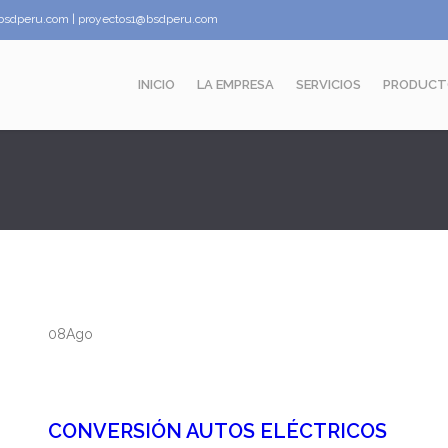
bsdperu.com | proyectos1@bsdperu.com
INICIO
LA EMPRESA
SERVICIOS
PRODUCT
08
Ago
CONVERSIÓN AUTOS ELÉCTRICOS