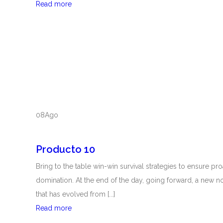
Read more
D
E
T
E
C
T
O
R
08
Ago
D
E
T
Producto 10
O
Bring to the table win-win survival strategies to ensure pro
R
domination. At the end of the day, going forward, a new n
M
that has evolved from [...]
E
Read more
P
N
r