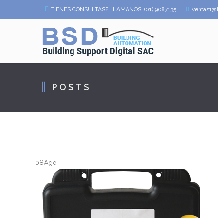
TIENES CONSULTAS? LLAMANOS: (01) 9087135
ventas1@
POSTS
08
Ago