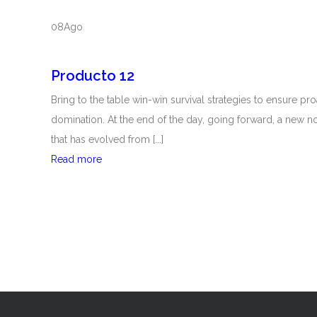
T
o
A
08
Ago
d
S
u
–
Producto 12
c
S
t
Bring to the table win-win survival strategies to ensure pro
T
o
domination. At the end of the day, going forward, a new n
O
1
that has evolved from [...]
R
0
Read more
P
M
r
P
o
R
d
O
u
2
c
t
o