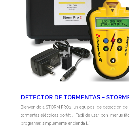
DETECTOR DE TORMENTAS – STORM
Bienvenido a STORM PRO2, un equipos de detección de
tormentas eléctricas portátil . Fácil de usar, con menús fá
programar, simplemente encienda [...]