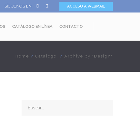
SÍGUENOS EN
ACCESO A WEBMAIL
OS
CATÁLOGO EN LÍNEA
CONTACTO
Home
Catalogo
Archive by "Design"